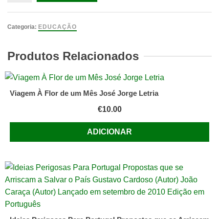
de
Formação,
percursos
Categoria:
EDUCAÇÃO
e
identidades
Produtos Relacionados
/
Ana
Maria
Viagem À Flor de um Mês José Jorge Letria
Costa
€
10.00
e
Silva
ADICIONAR