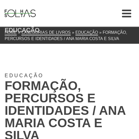
EDUCAÇÃO
HOME
»
CATEGORIAS DE LIVROS
»
EDUCAÇÃO
»
FORMAÇÃO,
PERCURSOS E IDENTIDADES / ANA MARIA COSTA E SILVA
EDUCAÇÃO
FORMAÇÃO,
PERCURSOS E
IDENTIDADES / ANA
MARIA COSTA E
SILVA