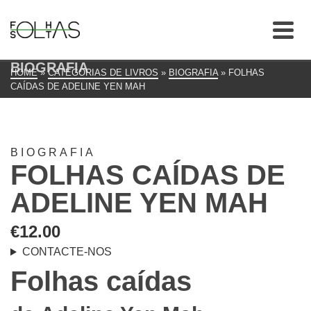
BIOGRAFIA
HOME
»
CATEGORIAS DE LIVROS
»
BIOGRAFIA
»
FOLHAS
CAÍDAS DE ADELINE YEN MAH
BIOGRAFIA
FOLHAS CAÍDAS DE
ADELINE YEN MAH
€
12.00
CONTACTE-NOS
Folhas caídas