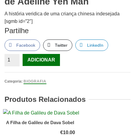
de
Adeline Yen Mah
A história veridica de uma criança chinesa indesejada
[sgmb id=”2″]
Partilhe
Facebook
Twitter
LinkedIn
Quantidade
ADICIONAR
de
Folhas
caídas
Categoria:
BIOGRAFIA
de
Adeline
Produtos Relacionados
Yen
Mah
A Filha de Galileu de Dava Sobel
€
10.00