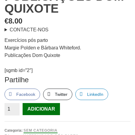
QUIXOTE
€
8.00
CONTACTE-NOS
Exercícios pós parto
Margie Polden e Bárbara Whiteford.
Publicações Dom Quixote
[sgmb id=”2″]
Partilhe
Facebook
Twitter
LinkedIn
Quantidade
ADICIONAR
de
Exercícios
pós
Categoria:
SEM CATEGORIA