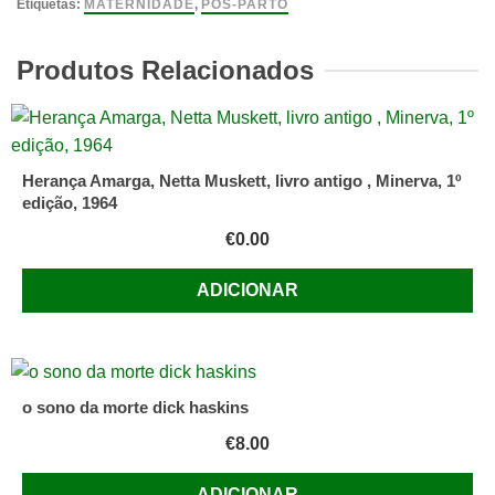
parto,
Etiquetas:
MATERNIDADE
,
PÓS-PARTO
Margie
Polden
Produtos Relacionados
e
Bárbara
Whiteford.
Publicações
Herança Amarga, Netta Muskett, livro antigo , Minerva, 1º
Dom
edição, 1964
Quixote
€
0.00
ADICIONAR
o sono da morte dick haskins
€
8.00
ADICIONAR