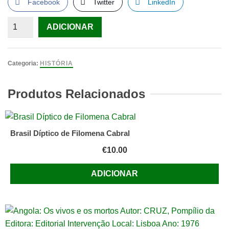
Facebook
Twitter
LinkedIn
Quantidade
ADICIONAR
de
Estalinegrado
De
Categoria:
HISTÓRIA
Louis
Saurel
Produtos Relacionados
Brasil Díptico de Filomena Cabral
€
10.00
ADICIONAR