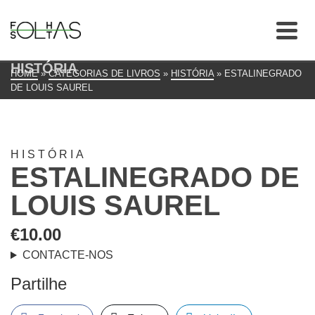
HISTÓRIA
HOME
»
CATEGORIAS DE LIVROS
»
HISTÓRIA
»
ESTALINEGRADO
DE LOUIS SAUREL
HISTÓRIA
ESTALINEGRADO DE
LOUIS SAUREL
€
10.00
CONTACTE-NOS
Partilhe