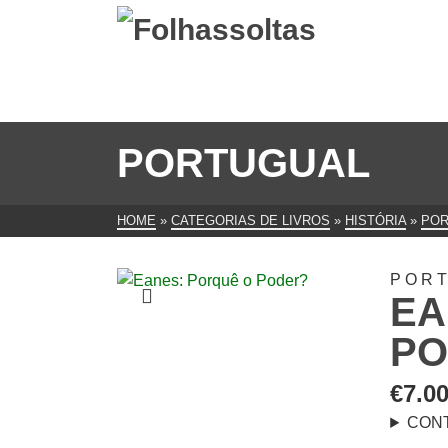
PORTUGUAL
HOME
»
CATEGORIAS DE LIVROS
»
HISTÓRIA
»
POR
POR
EA
PO
€
7.0
CON