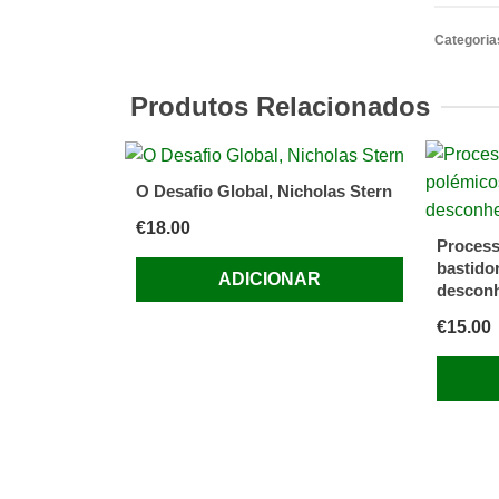
Eanes:
Porquê
Categoria
o
Poder?
Produtos Relacionados
O Desafio Global, Nicholas Stern
€
18.00
Process
bastido
ADICIONAR
descon
€
15.00