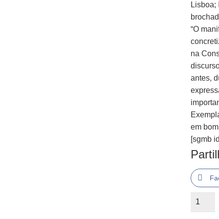
Lisboa; 
brocha
“O mani
concret
na Const
discurs
antes, 
express
importan
Exempla
em bom 
[sgmb id
Parti
Fa
Quantid
de