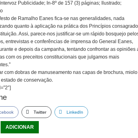
Intervoz Publicidade; In-8º de 157 (3) páginas; Ilustrado;
do
festo de Ramalho Eanes fica-se nas generalidades, nada
izando quanto à aplicação na prática dos Princípios consagrad
ituição. Assi, parece-nos justificar-se um rápido bosquejo pelo
os, entrevistas e conferências de imprensa do General Eanes,
durante e depois da campanha, tentando confrontar as opiniões 
as com os preceitos constitucionais que julgamos mais
tes.”
r com dobras de manuseamento nas capas de brochura, miolo
estado de conservação.
=”2″]
lhe
cebook
Twitter
LinkedIn
ade
ADICIONAR