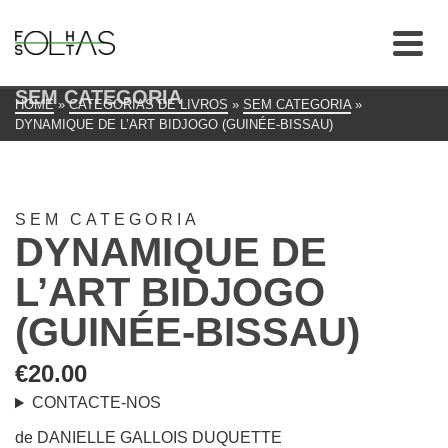
SEM CATEGORIA
HOME
»
CATEGORIAS DE LIVROS
»
SEM CATEGORIA
»
DYNAMIQUE DE L’ART BIDJOGO (GUINÉE-BISSAU)
SEM CATEGORIA
DYNAMIQUE DE
L’ART BIDJOGO
(GUINÉE-BISSAU)
€
20.00
CONTACTE-NOS
de DANIELLE GALLOIS DUQUETTE