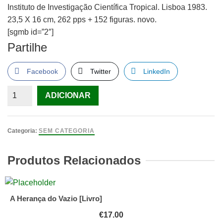
Instituto de Investigação Científica Tropical. Lisboa 1983.
23,5 X 16 cm, 262 pps + 152 figuras. novo.
[sgmb id=”2″]
Partilhe
Facebook
Twitter
LinkedIn
Quantidade
ADICIONAR
de
Dynamique
de
Categoria:
SEM CATEGORIA
L’Art
Bidjogo
Produtos Relacionados
(Guinée-
Bissau)
A Herança do Vazio [Livro]
€
17.00