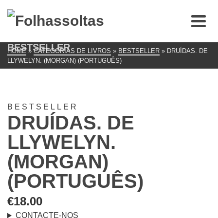
BESTSELLER
HOME
»
CATEGORIAS DE LIVROS
»
BESTSELLER
»
DRUÍDAS. DE
LLYWELYN. (MORGAN) (PORTUGUÊS)
BESTSELLER
DRUÍDAS. DE
LLYWELYN.
(MORGAN)
(PORTUGUÊS)
€
18.00
CONTACTE-NOS