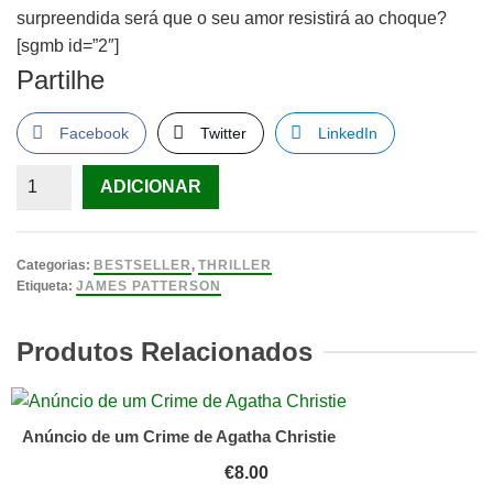
surpreendida será que o seu amor resistirá ao choque?
[sgmb id=”2″]
Partilhe
Facebook
Twitter
LinkedIn
Quantidade
ADICIONAR
de
Diário
de
Categorias:
BESTSELLER
,
THRILLER
uma
Etiqueta:
JAMES PATTERSON
Mãe
LIVRO
Produtos Relacionados
de
James
Patterson
Anúncio de um Crime de Agatha Christie
€
8.00