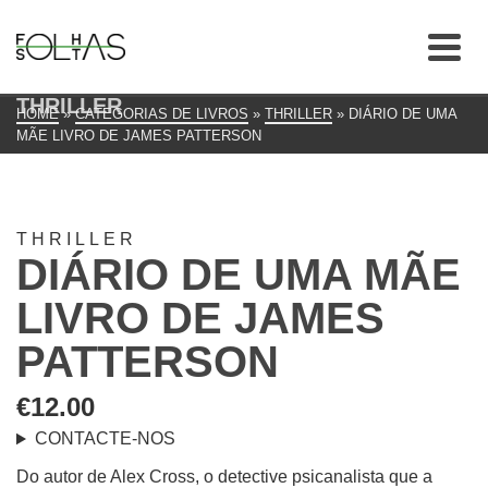
THRILLER
HOME
»
CATEGORIAS DE LIVROS
»
THRILLER
»
DIÁRIO DE UMA
MÃE LIVRO DE JAMES PATTERSON
THRILLER
DIÁRIO DE UMA MÃE
LIVRO DE JAMES
PATTERSON
€
12.00
CONTACTE-NOS
Do autor de Alex Cross, o detective psicanalista que a