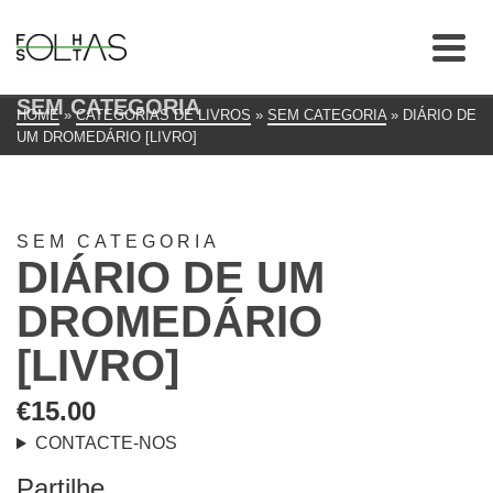
SEM CATEGORIA
HOME
»
CATEGORIAS DE LIVROS
»
SEM CATEGORIA
»
DIÁRIO DE
UM DROMEDÁRIO [LIVRO]
SEM CATEGORIA
DIÁRIO DE UM
DROMEDÁRIO
[LIVRO]
€
15.00
CONTACTE-NOS
Partilhe