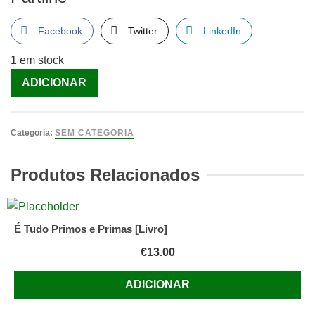
Facebook
Twitter
LinkedIn
1 em stock
Quantidade
ADICIONAR
de
DIÁRIO
DE
Categoria:
SEM CATEGORIA
UM
DROMEDÁRIO
Produtos Relacionados
[Livro]
É Tudo Primos e Primas [Livro]
€
13.00
ADICIONAR