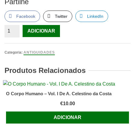
Partilhe
Facebook
Twitter
LinkedIn
Quantidade
ADICIONAR
de
Dezoito
Anos,
Categoria:
ANTIGUIDADES
verbo
Produtos Relacionados
O Corpo Humano – Vol. I De A. Celestino da Costa
€
10.00
ADICIONAR