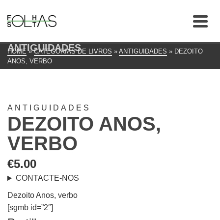
ANTIGUIDADES
HOME
»
CATEGORIAS DE LIVROS
»
ANTIGUIDADES
»
DEZOITO
ANOS, VERBO
ANTIGUIDADES
DEZOITO ANOS,
VERBO
€
5.00
CONTACTE-NOS
Dezoito Anos, verbo
[sgmb id=”2″]