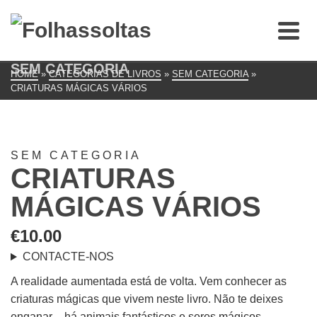
SEM CATEGORIA
HOME
»
CATEGORIAS DE LIVROS
»
SEM CATEGORIA
»
CRIATURAS MÁGICAS VÁRIOS
SEM CATEGORIA
CRIATURAS
MÁGICAS VÁRIOS
€
10.00
CONTACTE-NOS
A realidade aumentada está de volta. Vem conhecer as
criaturas mágicas que vivem neste livro. Não te deixes
enganar – há animais fantásticos e seres mágicos