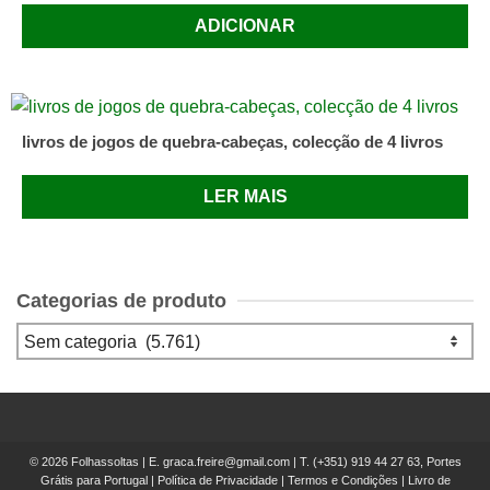
ADICIONAR
livros de jogos de quebra-cabeças, colecção de 4 livros
LER MAIS
Categorias de produto
© 2026 Folhassoltas | E.
graca.freire@gmail.com
| T.
(+351) 919 44 27 63, Portes
Grátis para Portugal
|
Política de Privacidade
|
Termos e Condições
|
Livro de