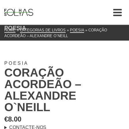
POESIA
HOME
»
CATEGORIAS DE LIVROS
»
POESIA
»
CORAÇÃO
ACORDEÃO – ALEXANDRE O`NEILL
POESIA
CORAÇÃO
ACORDEÃO –
ALEXANDRE
O`NEILL
€
8.00
CONTACTE-NOS