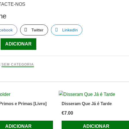
TACTE-NOS
lhe
cebook
Twitter
LinkedIn
ade
ADICIONAR
-
:
SEM CATEGORIA
va
***
Primos e Primas [Livro]
Disseram Que Já é Tarde
€
7.00
ADICIONAR
ADICIONAR