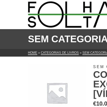
SEM CATEGORI
HOME
»
CATEGORIAS DE LIVROS
»
SEM CATEGORI
SEM 
CO
EX
[V
€
10.