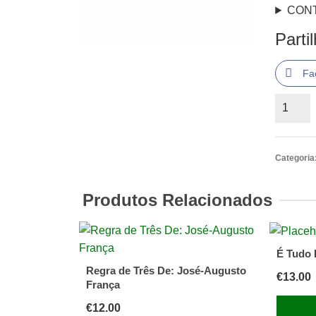
CON
Parti
Fa
Quantid
de
Copland
zona
Categoria
exclusi
(dvd)****
Produtos Relacionados
[Vídeo]
É Tudo 
Regra de Três De: José-Augusto
€
13.00
França
€
12.00