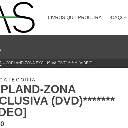
LIVROS QUE PROCURA
DOAÇÕE
A
A
»
COPLAND-ZONA EXCLUSIVA (DVD)******* [VÍDEO]
CATEGORIA
PLAND-ZONA
CLUSIVA (DVD)*******
ÍDEO]
00