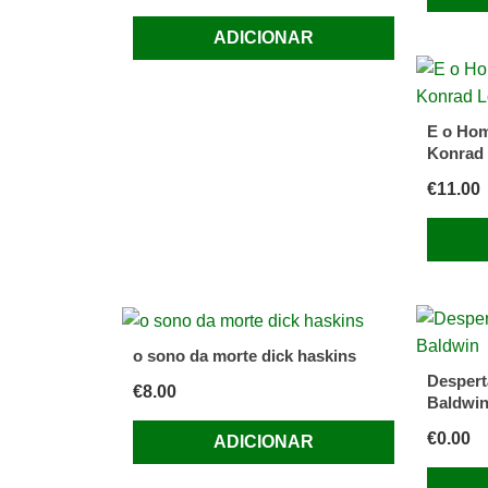
ADICIONAR
E o Ho
Konrad
€
11.00
o sono da morte dick haskins
Despert
€
8.00
Baldwi
€
0.00
ADICIONAR