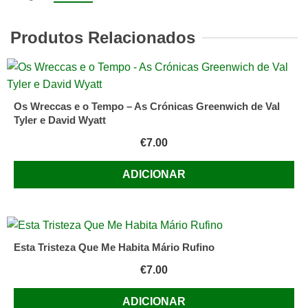
Fadas
Politicamente
Produtos Relacionados
Correctos
-
James
Finn
Os Wreccas e o Tempo – As Crónicas Greenwich de Val
Garner
Tyler e David Wyatt
€
7.00
ADICIONAR
Esta Tristeza Que Me Habita Mário Rufino
€
7.00
ADICIONAR