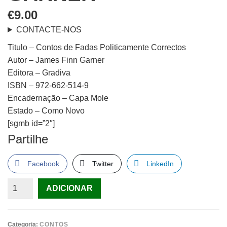
€
9.00
CONTACTE-NOS
Titulo – Contos de Fadas Politicamente Correctos
Autor – James Finn Garner
Editora – Gradiva
ISBN – 972-662-514-9
Encadernação – Capa Mole
Estado – Como Novo
[sgmb id=”2″]
Partilhe
Facebook
Twitter
LinkedIn
Quantidade
ADICIONAR
de
Contos
de
Categoria:
CONTOS