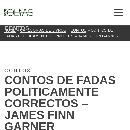
CONTOS
HOME
»
CATEGORIAS DE LIVROS
»
CONTOS
»
CONTOS DE
FADAS POLITICAMENTE CORRECTOS – JAMES FINN GARNER
CONTOS
CONTOS DE FADAS
POLITICAMENTE
CORRECTOS –
JAMES FINN
GARNER