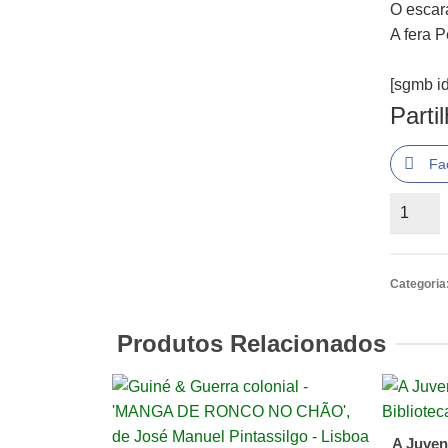
O escar
A fera 
[sgmb id
Parti
Fa
Quantid
de
Contos
Clássic
Categoria
Editora
Produtos Relacionados
A Juven