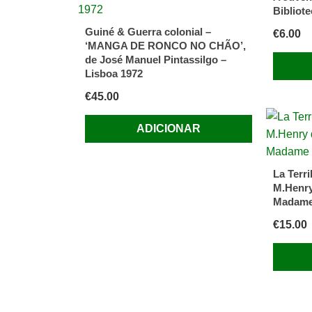
Bibliot
Guiné & Guerra colonial –
€
6.00
‘MANGA DE RONCO NO CHÃO’,
de José Manuel Pintassilgo –
Lisboa 1972
€
45.00
ADICIONAR
La Terri
M.Henry
Madame
€
15.00