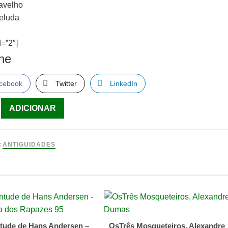
avelho
Peluda
=”2″]
lhe
cebook
Twitter
LinkedIn
ade
ADICIONAR
a
:
ANTIGUIDADES
tude de Hans Andersen –
OsTrês Mosqueteiros, Alexandre