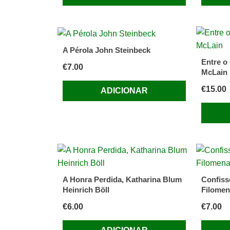
A Pérola John Steinbeck
Entre o 
€
7.00
McLain
€
15.00
ADICIONAR
A Honra Perdida, Katharina Blum
Confiss
Heinrich Böll
Filomen
€
6.00
€
7.00