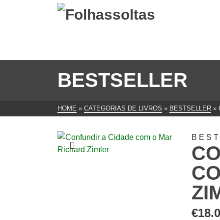
BESTSELLER
HOME
»
CATEGORIAS DE LIVROS
»
BESTSELLER
»
BES
CO
CO
ZI
€
18.