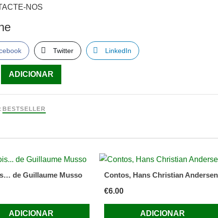
TACTE-NOS
lhe
cebook
Twitter
LinkedIn
ade
ADICIONAR
ir
:
BESTSELLER
is… de Guillaume Musso
Contos, Hans Christian Andersen
€
6.00
ADICIONAR
ADICIONAR