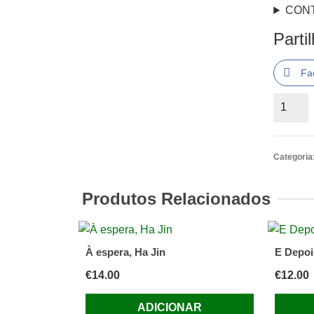
CON
Parti
Fa
Quantid
de
Confund
a
Categoria
Cidade
com
Produtos Relacionados
o
Mar
Richard
À espera, Ha Jin
E Depo
Zimler
€
14.00
€
12.00
ADICIONAR