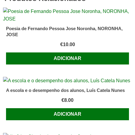
de
Maria
Teresa
Belo
Poesia de Fernando Pessoa Jose Noronha, NORONHA,
e
JOSE
Maria
€
10.00
Jorge
Vilar
ADICIONAR
de
Figueiredo
A escola e o desempenho dos alunos, Luís Catela Nunes
€
8.00
ADICIONAR