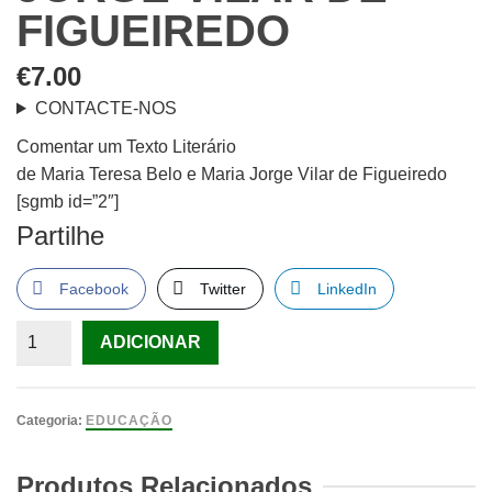
FIGUEIREDO
€
7.00
CONTACTE-NOS
Comentar um Texto Literário
de Maria Teresa Belo e Maria Jorge Vilar de Figueiredo
[sgmb id=”2″]
Partilhe
Facebook
Twitter
LinkedIn
Quantidade
ADICIONAR
de
Comentar
um
Categoria:
EDUCAÇÃO
Texto
Literário
Produtos Relacionados