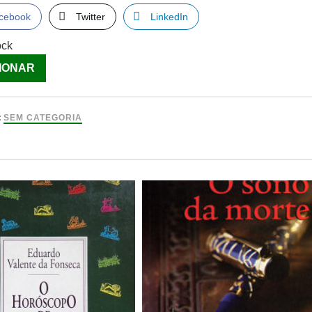
cebook
Twitter
LinkedIn
ock
ade
IONAR
s
:
SEM CATEGORIA