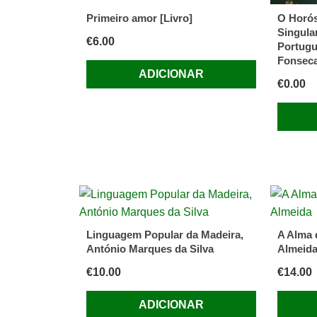
Primeiro amor [Livro]
O Horós
Singula
€
6.00
Portugu
Fonsec
ADICIONAR
€
0.00
Linguagem Popular da Madeira,
A Alma 
António Marques da Silva
Almeid
€
10.00
€
14.00
ADICIONAR