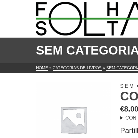
SEM CATEGORI
HOME
»
CATEGORIAS DE LIVROS
»
SEM CATEGORI
SEM 
CO
€
8.0
CON
Parti