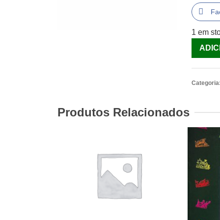
Fa
1 em st
Quantid
ADIC
de
Coelho
Anões
Categoria
[Livro]
Produtos Relacionados