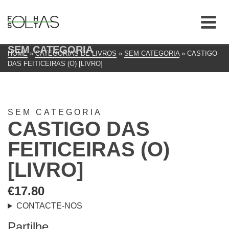
SEM CATEGORIA
HOME
»
CATEGORIAS DE LIVROS
»
SEM CATEGORIA
»
CASTIGO
DAS FEITICEIRAS (O) [LIVRO]
SEM CATEGORIA
CASTIGO DAS
FEITICEIRAS (O)
[LIVRO]
€
17.80
CONTACTE-NOS
Partilhe