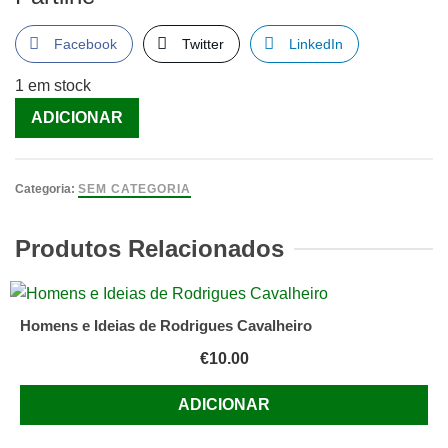
Facebook
Twitter
LinkedIn
1 em stock
Quantidade
ADICIONAR
de
CASTIGO
DAS
Categoria:
SEM CATEGORIA
FEITICEIRAS
(O)
Produtos Relacionados
[Livro]
Homens e Ideias de Rodrigues Cavalheiro
€
10.00
ADICIONAR