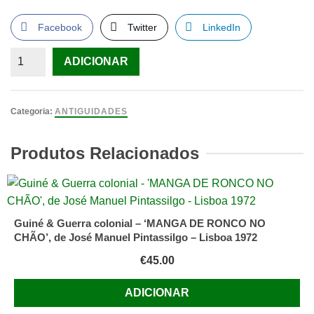
Facebook
Twitter
LinkedIn
Quantidade
ADICIONAR
de
Carlo
Magno
Categoria:
ANTIGUIDADES
Produtos Relacionados
Guiné & Guerra colonial – ‘MANGA DE RONCO NO
CHÃO’, de José Manuel Pintassilgo – Lisboa 1972
€
45.00
ADICIONAR