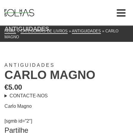
ANTIGUIDADES
HOME
»
CATEGORIAS DE LIVROS
»
ANTIGUIDADES
»
CARLO
MAGNO
ANTIGUIDADES
CARLO MAGNO
€
5.00
CONTACTE-NOS
Carlo Magno
[sgmb id=”2″]
Partilhe