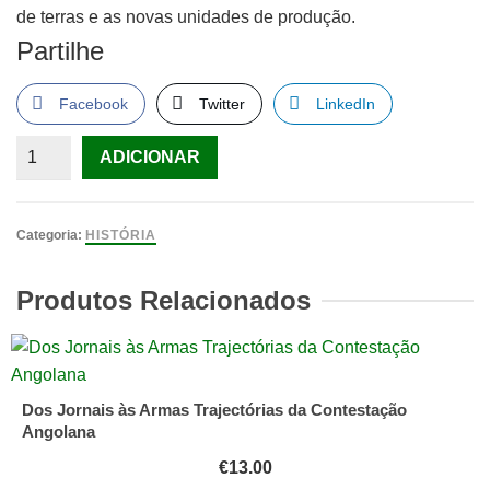
de terras e as novas unidades de produção.
Partilhe
Facebook
Twitter
LinkedIn
Quantidade
ADICIONAR
de
Campos
do
Categoria:
HISTÓRIA
Sul
-
Produtos Relacionados
Memória
de
uma
Revolução
Dos Jornais às Armas Trajectórias da Contestação
Do
Angolana
Instituto
€
13.00
de