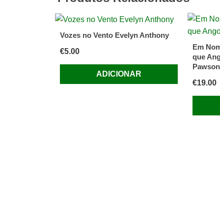
1945
by
Antony
Vozes no Vento Evelyn Anthony
Beevor
Em Nom
€
5.00
que Ang
Pawson
ADICIONAR
€
19.00