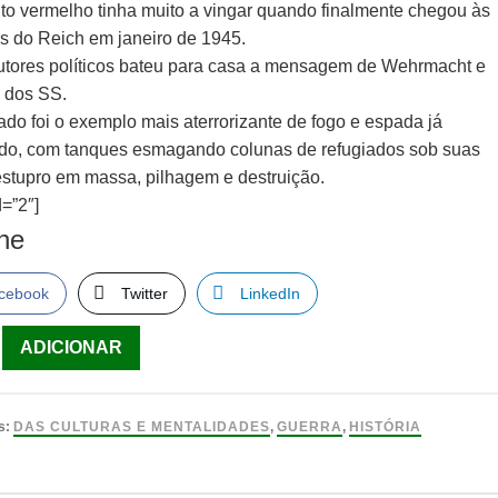
ito vermelho tinha muito a vingar quando finalmente chegou às
as do Reich em janeiro de 1945.
rutores políticos bateu para casa a mensagem de Wehrmacht e
y dos SS.
ado foi o exemplo mais aterrorizante de fogo e espada já
do, com tanques esmagando colunas de refugiados sob suas
 estupro em massa, pilhagem e destruição.
=”2″]
lhe
cebook
Twitter
LinkedIn
ade
ADICIONAR
s:
DAS CULTURAS E MENTALIDADES
,
GUERRA
,
HISTÓRIA
l