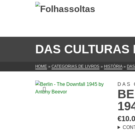
DAS CULTURAS 
HOME
»
CATEGORIAS DE LIVROS
»
HISTÓRIA
»
DAS
DAS 
BE
19
€
10.
CON