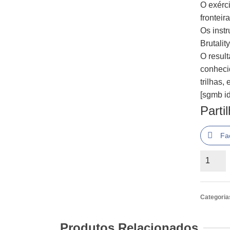
O exérc
fronteir
Os inst
Brutalit
O result
conheci
trilhas,
[sgmb id
Parti
Fa
Quantid
de
Berlin
-
Categoria
The
Downfal
Produtos Relacionados