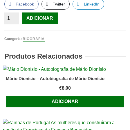
Facebook
Twitter
LinkedIn
Quantidade
ADICIONAR
de
Beatriz
Costa
Categoria:
BIOGRAFIA
Produtos Relacionados
Mário Dionísio – Autobiografia de Mário Dionísio
€
8.00
ADICIONAR