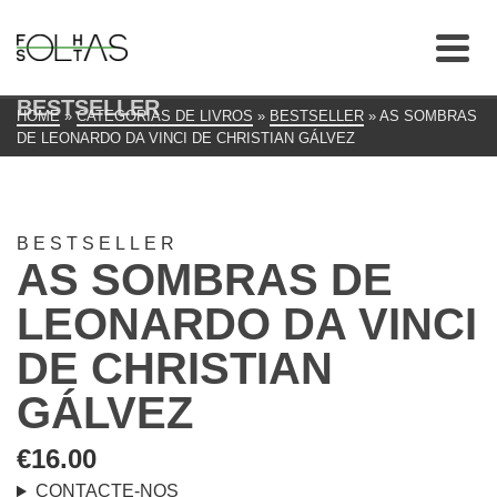
BESTSELLER
HOME
»
CATEGORIAS DE LIVROS
»
BESTSELLER
»
AS SOMBRAS
DE LEONARDO DA VINCI DE CHRISTIAN GÁLVEZ
BESTSELLER
AS SOMBRAS DE
LEONARDO DA VINCI
DE CHRISTIAN
GÁLVEZ
€
16.00
CONTACTE-NOS