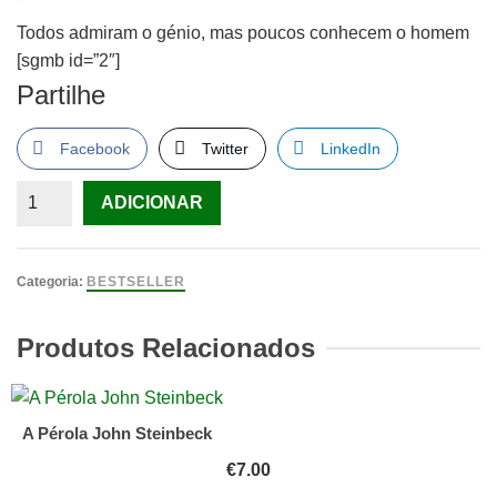
Todos admiram o génio, mas poucos conhecem o homem
[sgmb id=”2″]
Partilhe
Facebook
Twitter
LinkedIn
Quantidade
ADICIONAR
de
As
Sombras
Categoria:
BESTSELLER
de
Leonardo
Produtos Relacionados
da
Vinci
de
A Pérola John Steinbeck
Christian
€
7.00
Gálvez