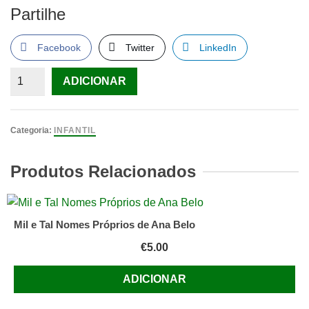
Partilhe
Facebook
Twitter
LinkedIn
Quantidade
ADICIONAR
de
As
gemeas
Categoria:
INFANTIL
enid
blyton,
Produtos Relacionados
preço
por
livro
Mil e Tal Nomes Próprios de Ana Belo
€
5.00
ADICIONAR