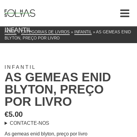
INFANTIL
HOME
»
CATEGORIAS DE LIVROS
»
INFANTIL
»
AS GEMEAS ENID
BLYTON, PREÇO POR LIVRO
INFANTIL
AS GEMEAS ENID
BLYTON, PREÇO
POR LIVRO
€
5.00
CONTACTE-NOS
As gemeas enid blyton, preço por livro