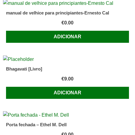
-
O
manual de velhice para principiantes-Ernesto Cal
Talismã
€
0.00
do
Poder
ADICIONAR
de
Licia
Troisi
Bhagavati [Livro]
€
9.00
ADICIONAR
Porta fechada – Ethel M. Dell
€
0.00