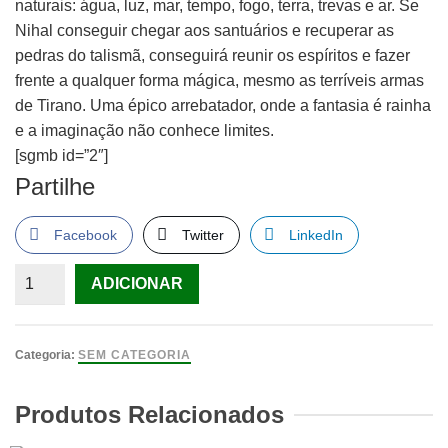
naturais: água, luz, mar, tempo, fogo, terra, trevas e ar. Se
Nihal conseguir chegar aos santuários e recuperar as
pedras do talismã, conseguirá reunir os espíritos e fazer
frente a qualquer forma mágica, mesmo as terríveis armas
de Tirano. Uma épico arrebatador, onde a fantasia é rainha
e a imaginação não conhece limites.
[sgmb id=”2″]
Partilhe
Facebook
Twitter
LinkedIn
Quantidade
ADICIONAR
de
As
Crónicas
Categoria:
SEM CATEGORIA
do
Mundo
Produtos Relacionados
Emerso