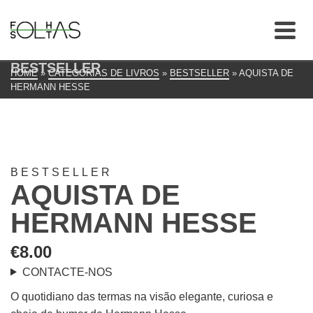
BESTSELLER
HOME
»
CATEGORIAS DE LIVROS
»
BESTSELLER
»
AQUISTA DE
HERMANN HESSE
BESTSELLER
AQUISTA DE
HERMANN HESSE
€
8.00
CONTACTE-NOS
O quotidiano das termas na visão elegante, curiosa e