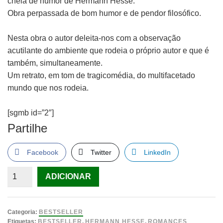
cheia de humor de Hermann Hesse.
Obra perpassada de bom humor e de pendor filosófico.
Nesta obra o autor deleita-nos com a observação
acutilante do ambiente que rodeia o próprio autor e que é
também, simultaneamente.
Um retrato, em tom de tragicomédia, do multifacetado
mundo que nos rodeia.
[sgmb id=”2″]
Partilhe
Facebook
Twitter
LinkedIn
Quantidade
ADICIONAR
de
Aquista
de
Categoria:
BESTSELLER
Hermann
Etiquetas:
BESTSELLER
,
HERMANN HESSE
,
ROMANCES