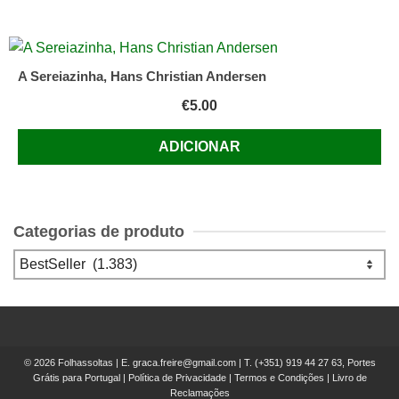
A Sereiazinha, Hans Christian Andersen
€
5.00
ADICIONAR
Categorias de produto
© 2026 Folhassoltas | E.
graca.freire@gmail.com
| T.
(+351) 919 44 27 63, Portes
Grátis para Portugal
|
Política de Privacidade
|
Termos e Condições
|
Livro de
Reclamações