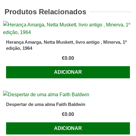
liberalização
do
Produtos Relacionados
aborto
e
o
nazismo-
Herança Amarga, Netta Muskett, livro antigo , Minerva, 1º
Padre
edição, 1964
Nuno
€
0.00
Serras
Pereira
ADICIONAR
Despertar de uma alma Faith Baldwin
€
0.00
ADICIONAR