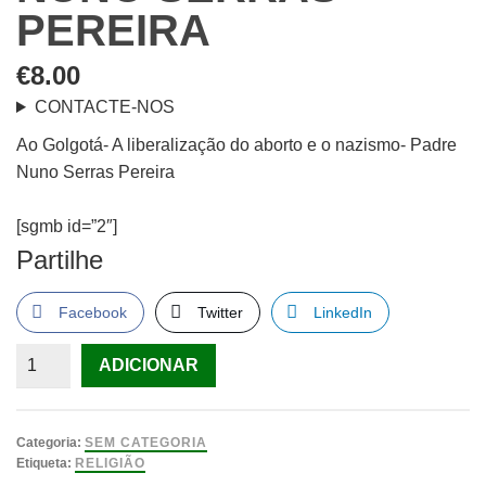
PEREIRA
€
8.00
CONTACTE-NOS
Ao Golgotá- A liberalização do aborto e o nazismo- Padre
Nuno Serras Pereira
[sgmb id=”2″]
Partilhe
Facebook
Twitter
LinkedIn
Quantidade
ADICIONAR
de
Ao
Golgotá-
Categoria:
SEM CATEGORIA
A
Etiqueta:
RELIGIÃO