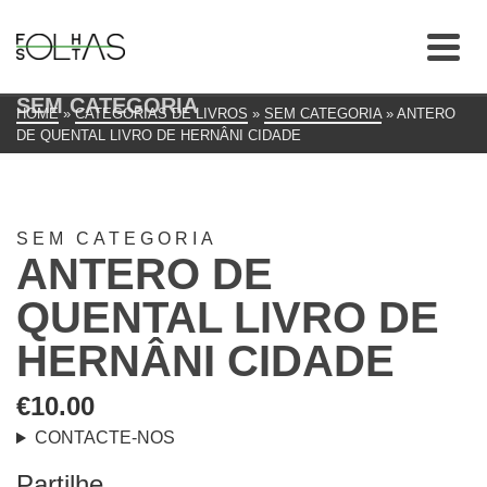
SEM CATEGORIA
HOME
»
CATEGORIAS DE LIVROS
»
SEM CATEGORIA
»
ANTERO
DE QUENTAL LIVRO DE HERNÂNI CIDADE
SEM CATEGORIA
ANTERO DE
QUENTAL LIVRO DE
HERNÂNI CIDADE
€
10.00
CONTACTE-NOS
Partilhe