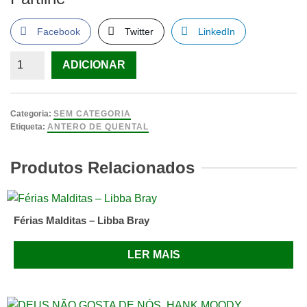
Facebook
Twitter
LinkedIn
Quantidade
ADICIONAR
de
Antero
de
Categoria:
SEM CATEGORIA
Quental
Etiqueta:
ANTERO DE QUENTAL
LIVRO
de
Produtos Relacionados
Hernâni
Cidade
Férias Malditas – Libba Bray
LER MAIS