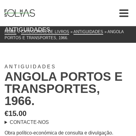
ANTIGUIDADES
HOME
»
CATEGORIAS DE LIVROS
»
ANTIGUIDADES
»
ANGOLA
PORTOS E TRANSPORTES, 1966.
ANTIGUIDADES
ANGOLA PORTOS E
TRANSPORTES,
1966.
€
15.00
CONTACTE-NOS
Obra político-económica de consulta e divulgação.