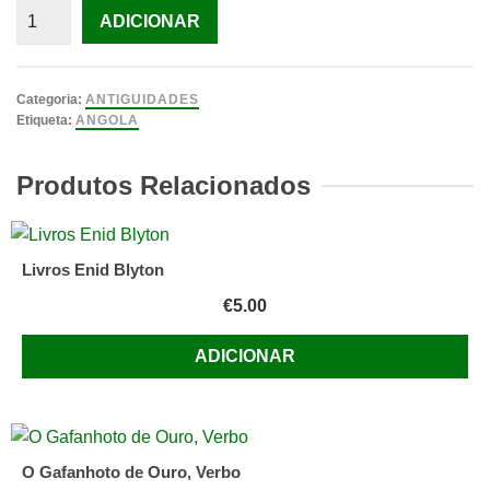
Quantidade
ADICIONAR
de
Angola
Portos
Categoria:
ANTIGUIDADES
e
Etiqueta:
ANGOLA
Transportes,
1966.
Produtos Relacionados
Livros Enid Blyton
€
5.00
ADICIONAR
O Gafanhoto de Ouro, Verbo