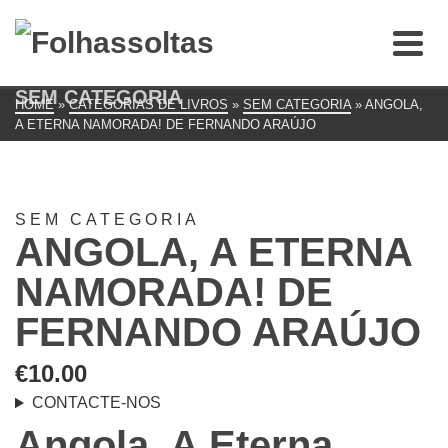
SEM CATEGORIA
HOME
»
CATEGORIAS DE LIVROS
»
SEM CATEGORIA
»
ANGOLA,
A ETERNA NAMORADA! DE FERNANDO ARAÚJO
SEM CATEGORIA
ANGOLA, A ETERNA
NAMORADA! DE
FERNANDO ARAÚJO
€
10.00
CONTACTE-NOS
Angola, A Eterna