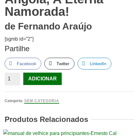
Namorada!
de
Fernando Araújo
[sgmb id=”2″]
Partilhe
Facebook
Twitter
LinkedIn
Quantidade
ADICIONAR
de
Angola,
A
Categoria:
SEM CATEGORIA
Eterna
Namorada!
Produtos Relacionados
de
Fernando
Araújo