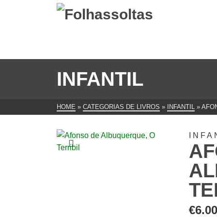
INFANTIL
HOME
»
CATEGORIAS DE LIVROS
»
INFANTIL
»
AFON
INFA
AF
AL
TE
€
6.0