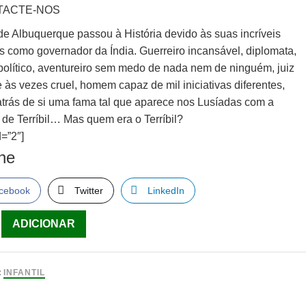
TACTE-NOS
de Albuquerque passou à História devido às suas incríveis
s como governador da Índia. Guerreiro incansável, diplomata,
político, aventureiro sem medo de nada nem de ninguém, juiz
 às vezes cruel, homem capaz de mil iniciativas diferentes,
atrás de si uma fama tal que aparece nos Lusíadas com a
 de Terríbil… Mas quem era o Terríbil?
=”2″]
lhe
cebook
Twitter
LinkedIn
ade
ADICIONAR
:
INFANTIL
rque,