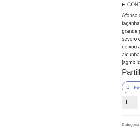
CON
Afonso 
façanha
grande 
severo e
deixou 
alcunha
[sgmb id
Parti
Fa
Quantid
de
Afonso
de
Categoria
Albuque
O