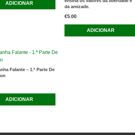
ensina os valores da liberdade e
ADICIONAR
da amizade.
€
5.00
ADICIONAR
nha Falante – 1.ª Parte De
ton
ADICIONAR