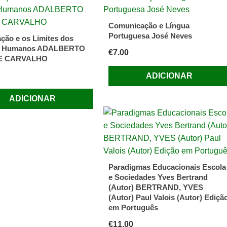
Comunicação e Língua
Portuguesa José Neves
ção e os Limites dos
os Humanos ADALBERTO
€
7.00
DE CARVALHO
ADICIONAR
iro
ADICIONAR
Paradigmas Educacionais Escola
e Sociedades Yves Bertrand
(Autor) BERTRAND, YVES
(Autor) Paul Valois (Autor) Ediçã
em Português
€
11.00