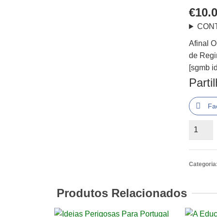
€
10.
CON
Afinal 
de Regi
[sgmb id
Parti
Fa
Quantid
de
Afinal
Onde
Categoria
Está
a
Produtos Relacionados
Escola?
de