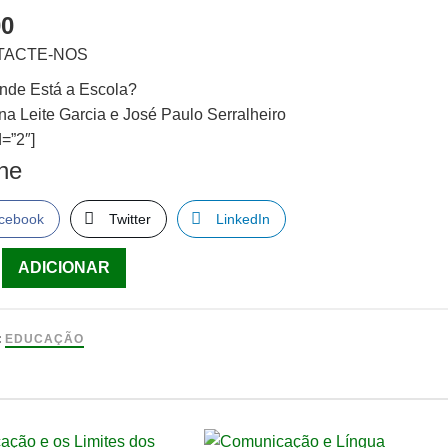
00
TACTE-NOS
Onde Está a Escola?
na Leite Garcia e José Paulo Serralheiro
=”2″]
lhe
cebook
Twitter
LinkedIn
ade
ADICIONAR
:
EDUCAÇÃO