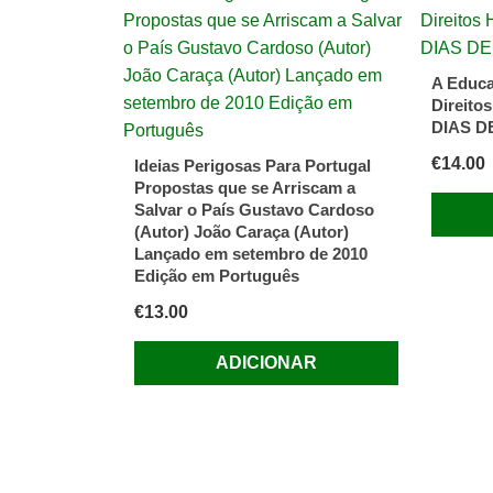
Regina
Leite
Garcia
A Educa
e
Direit
José
DIAS 
Paulo
€
14.00
Ideias Perigosas Para Portugal
Serralhe
Propostas que se Arriscam a
Salvar o País Gustavo Cardoso
(Autor) João Caraça (Autor)
Lançado em setembro de 2010
Edição em Português
€
13.00
ADICIONAR