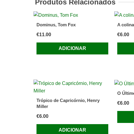
Produtos Relacionados
A
viagem
duma
Dominus, Tom Fox
A colin
vida
€
11.00
€
6.00
de
Yann
ADICIONAR
Martel
O Últim
Trópico de Capricórnio, Henry
€
6.00
Miller
€
6.00
ADICIONAR