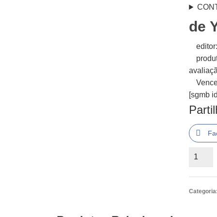
CON
de
editor
produ
avaliaçã
Vence
[sgmb id
Parti
Fa
Quantid
de
A
Vida
Categoria
de
Pi