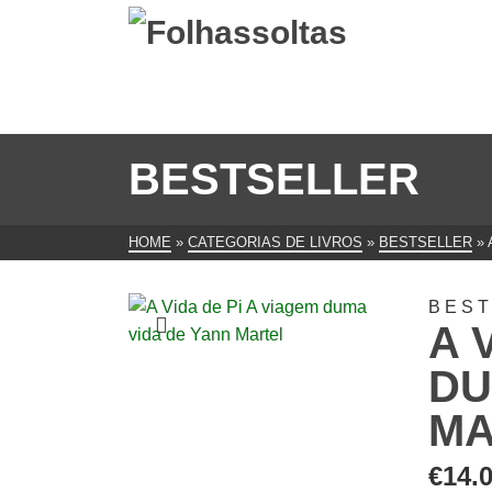
BESTSELLER
HOME
»
CATEGORIAS DE LIVROS
»
BESTSELLER
»
BES
A 
DU
MA
€
14.