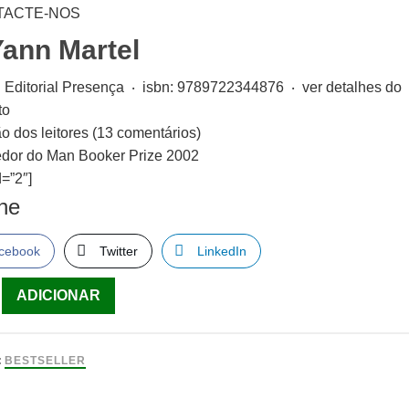
TACTE-NOS
Yann Martel
:
Editorial Presença
‧
isbn:
9789722344876
‧
ver detalhes do
to
o dos leitores
(13 comentários)
dor do Man Booker Prize 2002
=”2″]
lhe
cebook
Twitter
LinkedIn
ade
ADICIONAR
:
BESTSELLER