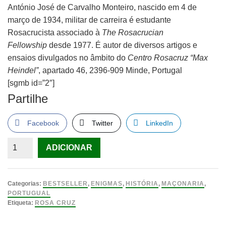
António José de Carvalho Monteiro, nascido em 4 de
março de 1934, militar de carreira é estudante
Rosacrucista associado à
The Rosacrucian
Fellowship
desde 1977. É autor de diversos artigos e
ensaios divulgados no âmbito do
Centro Rosacruz “Max
Heindel”
, apartado 46, 2396-909 Minde, Portugal
[sgmb id=”2″]
Partilhe
Facebook
Twitter
LinkedIn
Quantidade
ADICIONAR
de
A
Ordem
Categorias:
BESTSELLER
,
ENIGMAS
,
HISTÓRIA
,
MAÇONARIA
,
Rosacruz
PORTUGUAL
Etiqueta:
ROSA CRUZ
de
António