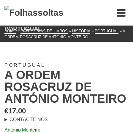
PORTUGUAL
HOME
»
CATEGORIAS DE LIVROS
»
HISTÓRIA
»
PORTUGUAL
»
A
ORDEM ROSACRUZ DE ANTÓNIO MONTEIRO
PORTUGUAL
A ORDEM
ROSACRUZ DE
ANTÓNIO MONTEIRO
€
17.00
CONTACTE-NOS
António Monteiro