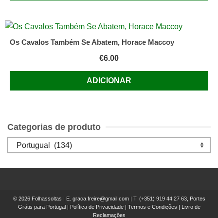
Os Cavalos Também Se Abatem, Horace Maccoy
€
6.00
ADICIONAR
Categorias de produto
© 2026 Folhassoltas | E.
graca.freire@gmail.com
| T.
(+351) 919 44 27 63, Portes
Grátis para Portugal
|
Política de Privacidade
|
Termos e Condições
|
Livro de
Reclamações