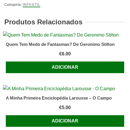
Noite
Categoria:
INFANTIL
de
Natal
Produtos Relacionados
do
Palhaço
João
Quem Tem Medo de Fantasmas? De Geronimo Stilton
Surpresa
€
6.00
ADICIONAR
A Minha Primeira Enciclopédia Larousse – O Campo
€
5.00
ADICIONAR