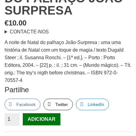
SURPRESA
€
10.00
CONTACTE-NOS
A noite de Natal do palhaço João-Surpresa : uma uma
história de Natal com um toque de magia / texto Dugald
Steer ; il. Susanna Ronchi. – [1ª ed.]. – Porto : Porto
Editora, 2004. – [22] p. : il. ; 31 cm. – (Mundo mágico). – Tít.
orig.: The toy’s nigth before christmas. – ISBN 972-0-
70557-4
Partilhe
Facebook
Twitter
LinkedIn
Quantidade
ADICIONAR
de
A