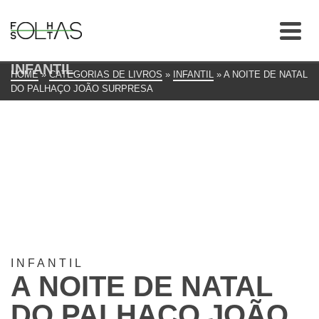
INFANTIL
HOME
»
CATEGORIAS DE LIVROS
»
INFANTIL
»
A NOITE DE NATAL
DO PALHAÇO JOÃO SURPRESA
INFANTIL
A NOITE DE NATAL
DO PALHAÇO JOÃO