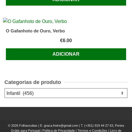
O Gafanhoto de Ouro, Verbo
€
6.00
ADICIONAR
Categorias de produto
© 2026 Folhassoltas | E.
graca.freire@gmail.com
| T.
(+351) 919 44 27 63, Portes
Grátis para Portugal
|
Política de Privacidade
|
Termos e Condições
|
Livro de