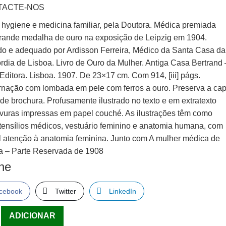
TACTE-NOS
e hygiene e medicina familiar, pela Doutora. Médica premiada
rande medalha de ouro na exposição de Leipzig em 1904.
do e adequado por Ardisson Ferreira, Médico da Santa Casa da
rdia de Lisboa. Livro de Ouro da Mulher. Antiga Casa Bertrand 
 Editora. Lisboa. 1907. De 23×17 cm. Com 914, [iii] págs.
nação com lombada em pele com ferros a ouro. Preserva a ca
 de brochura. Profusamente ilustrado no texto e em extratexto
vuras impressas em papel couché. As ilustrações têm como
tensílios médicos, vestuário feminino e anatomia humana, com
l atenção à anatomia feminina. Junto com A mulher médica de
a – Parte Reservada de 1908
lhe
cebook
Twitter
LinkedIn
ade
ADICIONAR