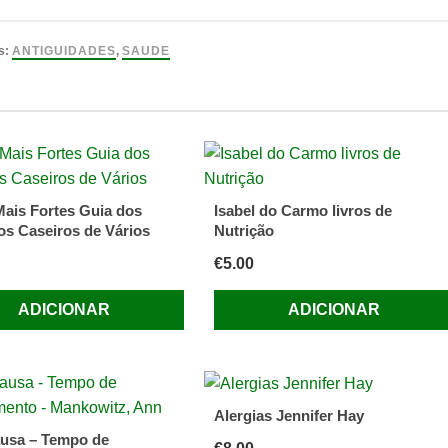
R
s:
ANTIGUIDADES
,
SAUDE
A
ISCHER-
LMAN.
ais Fortes Guia dos
Isabel do Carmo livros de
s Caseiros de Vários
Nutrição
€
5.00
ADICIONAR
ADICIONAR
Alergias Jennifer Hay
usa – Tempo de