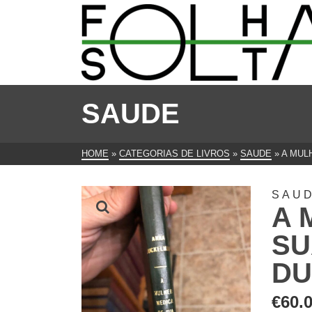
SAUDE
HOME
»
CATEGORIAS DE LIVROS
»
SAUDE
»
A MUL
SAU
A 
SU
DU
€
60.