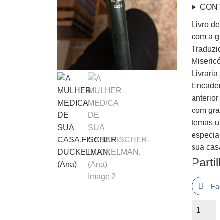
CON
Livro d
com a g
Traduzi
Misericó
Livraria
Encader
anterior
com gra
temas u
especia
sua cas
Parti
Fa
Quantid
de