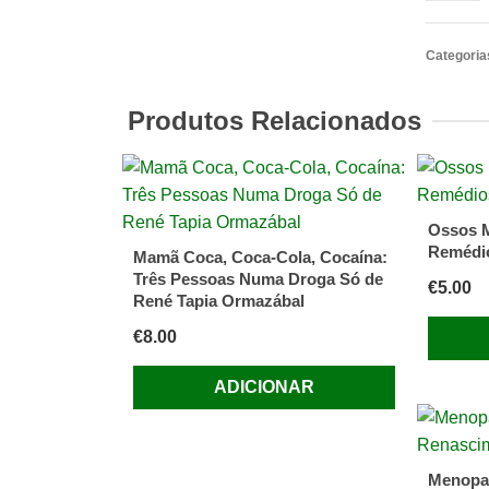
A
MULHE
Categoria
MEDIC
DE
Produtos Relacionados
SUA
CASA.F
DUCKE
(Ana)
Ossos M
Remédio
Mamã Coca, Coca-Cola, Cocaína:
Três Pessoas Numa Droga Só de
€
5.00
René Tapia Ormazábal
€
8.00
ADICIONAR
Menopa