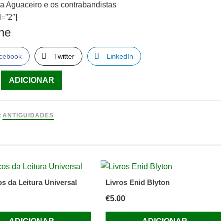
a Aguaceiro e os contrabandistas
=”2″]
lhe
cebook
Twitter
LinkedIn
ade
ADICIONAR
:
ANTIGUIDADES
ro
andistas
os da Leitura Universal
Livros Enid Blyton
€
5.00