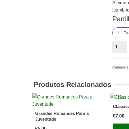
A menin
[sgmb id
Parti
Fa
Quantid
de
A
menina
Categoria
Aguacei
e
Produtos Relacionados
os
contrab
Clássic
Grandes Romances Para a
€
7.00
Juventude
€
5.00