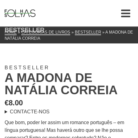
BESTSELLER
HOME
»
CATEGORIAS DE LIVROS
»
BESTSELLER
»
A MADONA DE
NATÁLIA CORREIA
BESTSELLER
A MADONA DE
NATÁLIA CORREIA
€
8.00
CONTACTE-NOS
Que bom, poder ler assim um romance português – em
língua portuguesa! Mas haverá outro que se lhe possa
comparar? Entre os modernos sobretudo? Não o