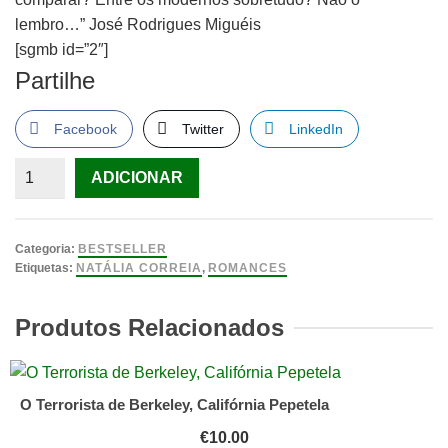
lembro…” José Rodrigues Miguéis
[sgmb id=”2″]
Partilhe
Facebook
Twitter
LinkedIn
Quantidade
ADICIONAR
de
A
Madona
Categoria:
BESTSELLER
de
Etiquetas:
NATÁLIA CORREIA
,
ROMANCES
Natália
Correia
Produtos Relacionados
O Terrorista de Berkeley, Califórnia Pepetela
€
10.00