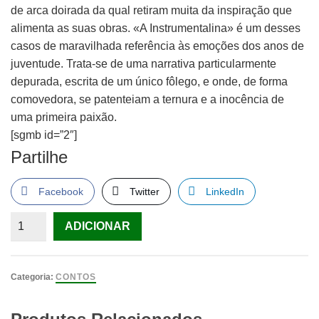
de arca doirada da qual retiram muita da inspiração que
alimenta as suas obras. «A Instrumentalina» é um desses
casos de maravilhada referência às emoções dos anos de
juventude. Trata-se de uma narrativa particularmente
depurada, escrita de um único fôlego, e onde, de forma
comovedora, se patenteiam a ternura e a inocência de
uma primeira paixão.
[sgmb id=”2″]
Partilhe
Facebook
Twitter
LinkedIn
Quantidade
ADICIONAR
de
A
Instrumentalina
Categoria:
CONTOS
de
Lídia