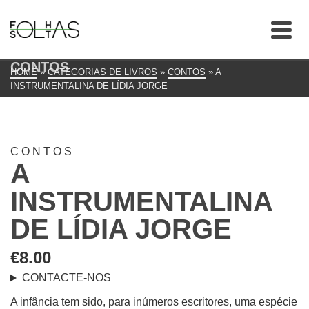
CONTOS
HOME
»
CATEGORIAS DE LIVROS
»
CONTOS
»
A
INSTRUMENTALINA DE LÍDIA JORGE
CONTOS
A
INSTRUMENTALINA
DE LÍDIA JORGE
€
8.00
CONTACTE-NOS
A infância tem sido, para inúmeros escritores, uma espécie