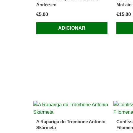
Santos
Andersen
McLain
€
5.00
€
15.00
ADICIONAR
A Rapariga do Trombone Antonio
Confiss
Skármeta
Filomen