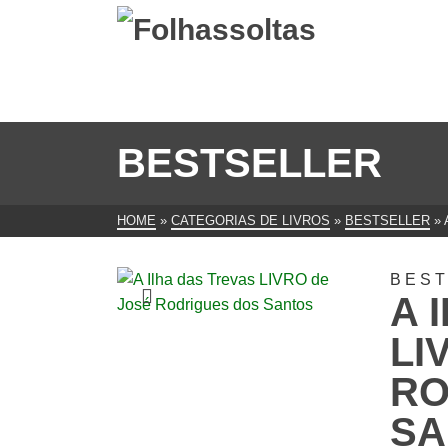
BESTSELLER
HOME
»
CATEGORIAS DE LIVROS
»
BESTSELLER
»
BES
A 
LI
RO
SA