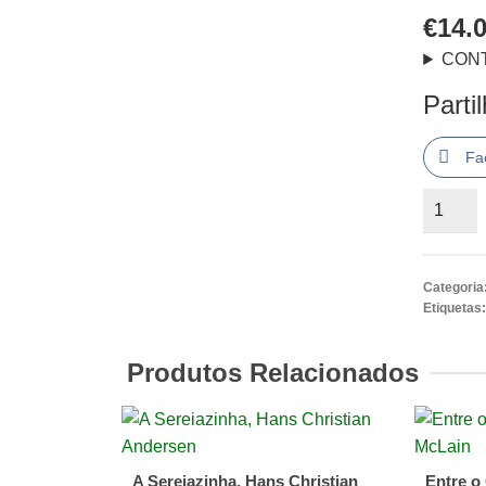
€
14.
CON
Parti
Fa
Quantid
de
A
Ilha
Categoria
das
Etiquetas
Trevas
LIVRO
Produtos Relacionados
de
José
Rodrigu
dos
A Sereiazinha, Hans Christian
Entre o 