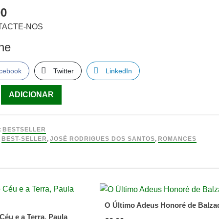
00
TACTE-NOS
lhe
cebook
Twitter
LinkedIn
ade
ADICIONAR
:
BESTSELLER
:
BEST-SELLER
,
JOSÉ RODRIGUES DOS SANTOS
,
ROMANCES
es
O Último Adeus Honoré de Balza
Céu e a Terra, Paula