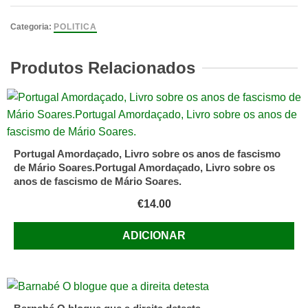
A
Idade
Categoria:
POLITICA
Imperial
A
Produtos Relacionados
Nova
Era
-
Reflexões
sobre
Portugal Amordaçado, Livro sobre os anos de fascismo
Estratégia
de Mário Soares.Portugal Amordaçado, Livro sobre os
III
anos de fascismo de Mário Soares.
de
€
14.00
General
Loureiro
ADICIONAR
dos
Santos