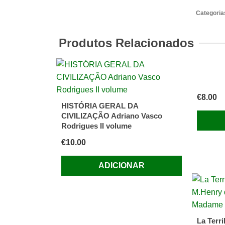
HOLAN
Categoria
(2
volume
Produtos Relacionados
Ortigão
€
8.00
HISTÓRIA GERAL DA
CIVILIZAÇÃO Adriano Vasco
Rodrigues II volume
€
10.00
ADICIONAR
La Terri