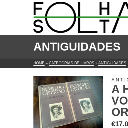
ANTIGUIDADES
HOME
»
CATEGORIAS DE LIVROS
»
ANTIGUIDADES
ANTI
A 
VO
OR
€
17.