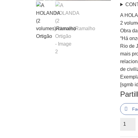
CON
A HOLA
2 volum
Obra da
“Há onze
Rio de 
mais pr
relacion
de civi
Exempla
[sgmb id
Parti
Fa
Quantid
de
A