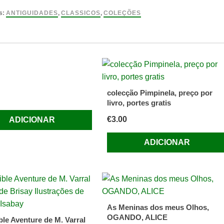
DA
s:
ANTIGUIDADES
,
CLASSICOS
,
COLEÇÕES
s)Ramalho
colecção Pimpinela, preço por
livro, portes gratis
€
3.00
ADICIONAR
ADICIONAR
As Meninas dos meus Olhos,
OGANDO, ALICE
ble Aventure de M. Varral