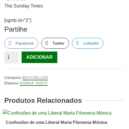
The Sunday Times
[sgmb id=”2″]
Partilhe
Facebook
Twitter
LinkedIn
Quantidade
ADICIONAR
de
A
História
Categoria:
BESTSELLER
Secreta
Etiqueta:
DONNA TARTT
de
Donna
Produtos Relacionados
Tartt;
Tradução:
Pedro
Confissões de uma Liberal Maria Filomena Mónica
Serras