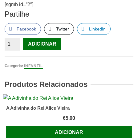
[sgmb id=”2″]
Partilhe
Facebook
Twitter
LinkedIn
Quantidade
ADICIONAR
de
a
história
Categoria:
INFANTIL
de
maria
Produtos Relacionados
benguela
e
pascoal
A Adivinha do Rei Alice Vieira
€
5.00
ADICIONAR