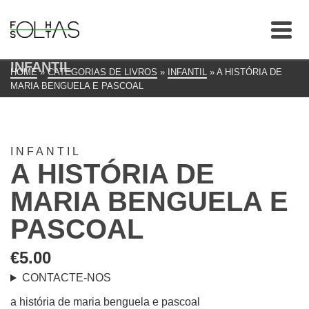
INFANTIL
HOME
»
CATEGORIAS DE LIVROS
»
INFANTIL
»
A HISTÓRIA DE
MARIA BENGUELA E PASCOAL
INFANTIL
A HISTÓRIA DE
MARIA BENGUELA E
PASCOAL
€
5.00
CONTACTE-NOS
a história de maria benguela e pascoal