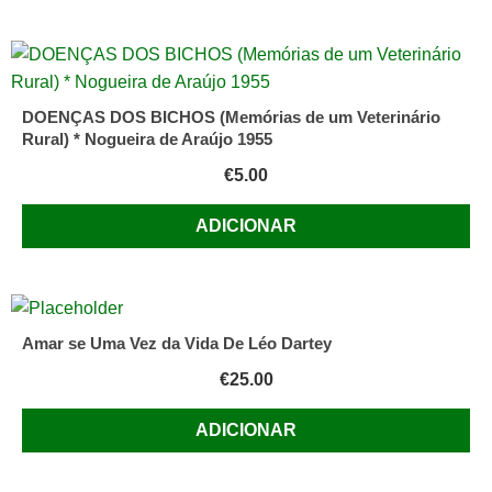
visão
estrutural),
1.ed.
(prefácio
DOENÇAS DOS BICHOS (Memórias de um Veterinário
do
Rural) * Nogueira de Araújo 1955
autor
data
€
5.00
de
ADICIONAR
1970),
Livros
Horizonte,
205
pp.
Amar se Uma Vez da Vida De Léo Dartey
€
25.00
ADICIONAR