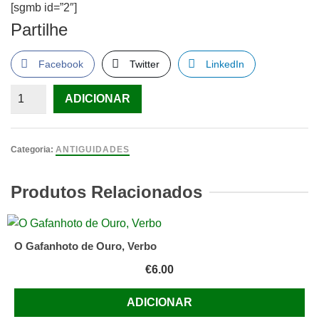
[sgmb id=”2″]
Partilhe
Facebook
Twitter
LinkedIn
Quantidade
ADICIONAR
de
A.
H.
Categoria:
ANTIGUIDADES
de
Oliveira
Produtos Relacionados
Marques,
A
Primeira
O Gafanhoto de Ouro, Verbo
República
€
6.00
Portuguesa
(para
ADICIONAR
uma