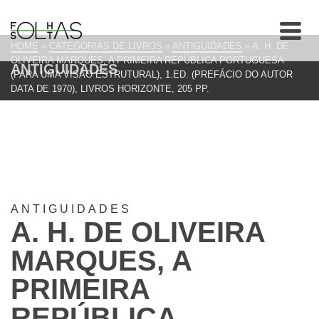
HOME
»
CATEGORIAS DE LIVROS
»
ANTIGUIDADES
»
A. H. DE
OLIVEIRA MARQUES, A PRIMEIRA REPÚBLICA PORTUGUESA
ANTIGUIDADES
(PARA UMA VISÃO ESTRUTURAL), 1.ED. (PREFÁCIO DO AUTOR
DATA DE 1970), LIVROS HORIZONTE, 205 PP.
ANTIGUIDADES
A. H. DE OLIVEIRA
MARQUES, A
PRIMEIRA
REPÚBLICA