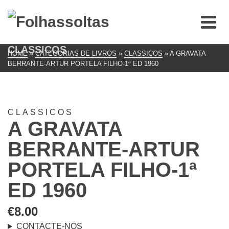
CLASSICOS
HOME
»
CATEGORIAS DE LIVROS
»
CLASSICOS
»
A GRAVATA
BERRANTE-ARTUR PORTELA FILHO-1ª ED 1960
CLASSICOS
A GRAVATA
BERRANTE-ARTUR
PORTELA FILHO-1ª
ED 1960
€
8.00
CONTACTE-NOS