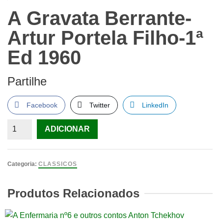
A Gravata Berrante-
Artur Portela Filho-1ª
Ed 1960
Partilhe
Facebook
Twitter
LinkedIn
Quantidade
ADICIONAR
de
A
Gravata
Categoria:
CLASSICOS
Berrante-
Artur
Produtos Relacionados
Portela
Filho-