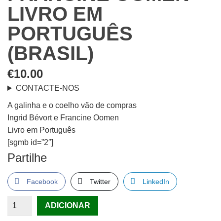
LIVRO EM
PORTUGUÊS
(BRASIL)
€
10.00
CONTACTE-NOS
A galinha e o coelho vão de compras
Ingrid Bévort e Francine Oomen
Livro em Português
[sgmb id=”2″]
Partilhe
Facebook
Twitter
LinkedIn
Quantidade
ADICIONAR
de