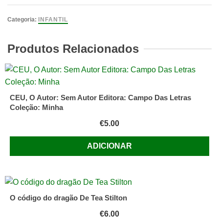
A
galinha
Categoria:
INFANTIL
e
o
Produtos Relacionados
coelho
vão
de
compras
CEU, O Autor: Sem Autor Editora: Campo Das Letras
Ingrid
Coleção: Minha
Bévort
€
5.00
e
Francine
ADICIONAR
Oomen
Livro
em
Português
O código do dragão De Tea Stilton
(Brasil)
€
6.00