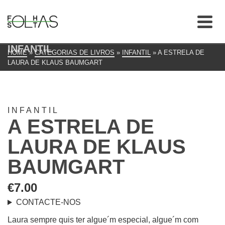
INFANTIL
HOME
»
CATEGORIAS DE LIVROS
»
INFANTIL
»
A ESTRELA DE
LAURA DE KLAUS BAUMGART
INFANTIL
A ESTRELA DE
LAURA DE KLAUS
BAUMGART
€
7.00
CONTACTE-NOS
Laura sempre quis ter algue´m especial, algue´m com