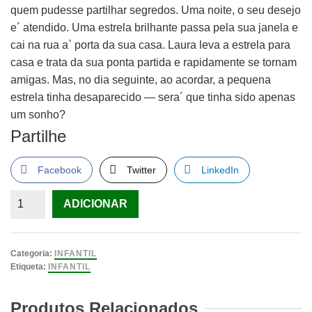
quem pudesse partilhar segredos. Uma noite, o seu desejo
e´ atendido. Uma estrela brilhante passa pela sua janela e
cai na rua a` porta da sua casa. Laura leva a estrela para
casa e trata da sua ponta partida e rapidamente se tornam
amigas. Mas, no dia seguinte, ao acordar, a pequena
estrela tinha desaparecido — sera´ que tinha sido apenas
um sonho?
Partilhe
Facebook
Twitter
LinkedIn
Quantidade
ADICIONAR
de
A
Estrela
Categoria:
INFANTIL
de
Etiqueta:
INFANTIL
Laura
de
Produtos Relacionados