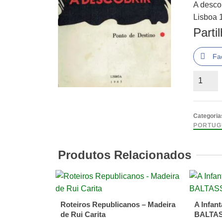
A desco
Lisboa 
Parti
Fa
Quantid
de
A
descobri
Categoria
J.
PORTUG
Moreira
Campo
Produtos Relacionados
Roteiros Republicanos – Madeira
A Infan
de Rui Carita
BALTA