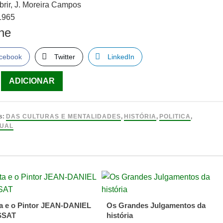
brir, J. Moreira Campos
1965
lhe
cebook
Twitter
LinkedIn
ade
ADICIONAR
r,
s:
DAS CULTURAS E MENTALIDADES
,
HISTÓRIA
,
POLITICA
,
UAL
s
ta e o Pintor JEAN-DANIEL
Os Grandes Julgamentos da
SSAT
história