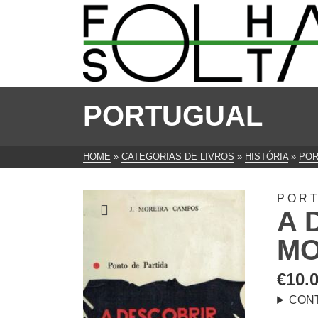
PORTUGUAL
HOME
»
CATEGORIAS DE LIVROS
»
HISTÓRIA
»
POR
POR
A 
MO
€
10.
CON